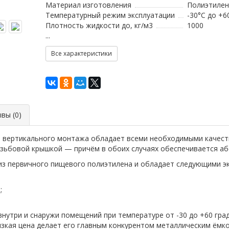
Материал изготовления
Полиэтилен
Температурный режим эксплуатации
-30°C до +6
Плотность жидкости до, кг/м3
1000
...
Все характеристики
вы (0)
3) вертикального монтажа обладает всеми необходимыми качес
резьбовой крышкой — причём в обоих случаях обеспечивается а
 из первичного пищевого полиэтилена и обладает следующими э
;
внутри и снаружи помещений при температуре от -30 до +60 гра
изкая цена делает его главным конкурентом металлическим ёмк