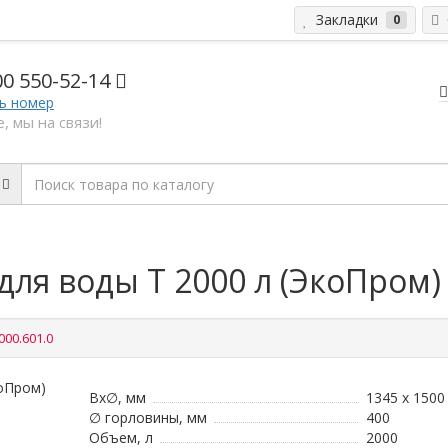
Закладки
С
0
00 5
50-52-14
ь номер
, мы на связи!
для воды T 2000 л (ЭкоПром)
000.601.0
Вx∅, мм
1345 х 1500
∅ горловины, мм
400
Объем, л
2000