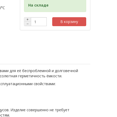
На складе
0°C
+
В корзину
−
твами для её беспроблемной и долговечной
бсолютная герметичность ёмкости.
ксплуатационными свойствами:
дусов. Изделие совершенно не требует
остям.